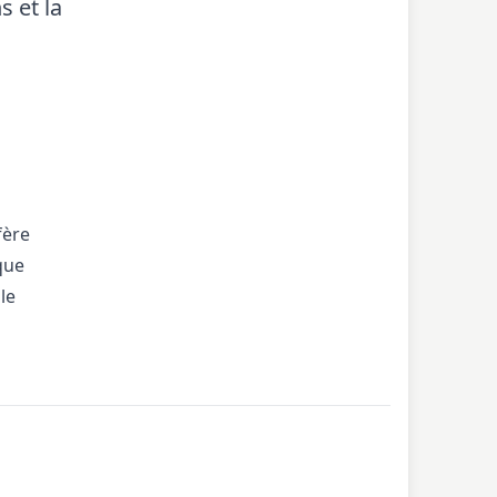
s et la
fère
que
le