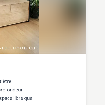
t être
 profondeur
space libre que