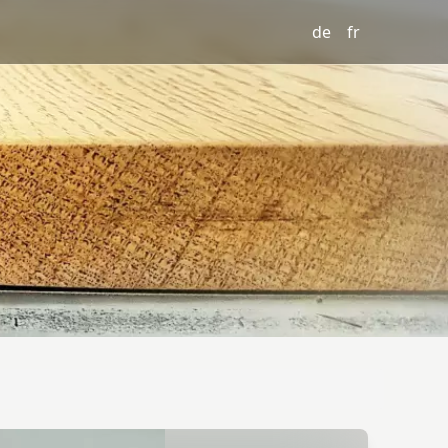
de
fr