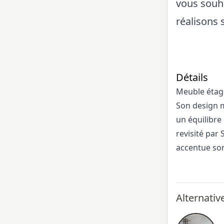
vous souha
réalisons 
Détails
Meuble étag
Son design m
un équilibre
revisité par 
accentue so
Alternativ