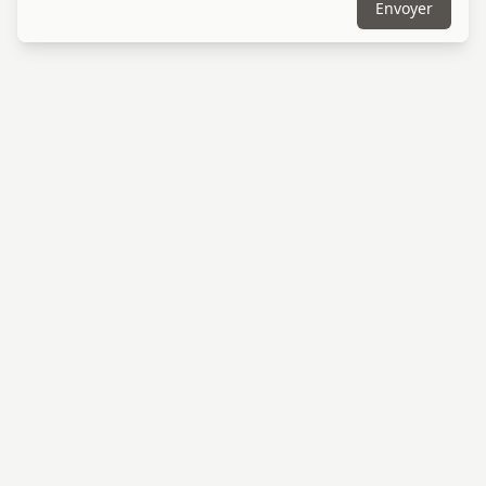
Envoyer
Steelhood
Steelhood © 2026
Rue du milieu 33C
2502 Biel/Bienne, BE, Suisse
+41 79 334 69 95
contact@steelhood.ch