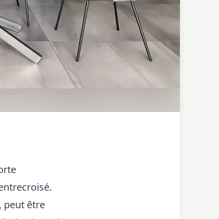
orte
entrecroisé.
 peut être